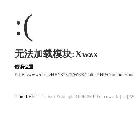
:(
无法加载模块:Xwzx
错误位置
FILE: /www/users/HK237327/WEB/ThinkPHP/Common/func
3.1.3
ThinkPHP
{ Fast & Simple OOP PHP Framework } -- 