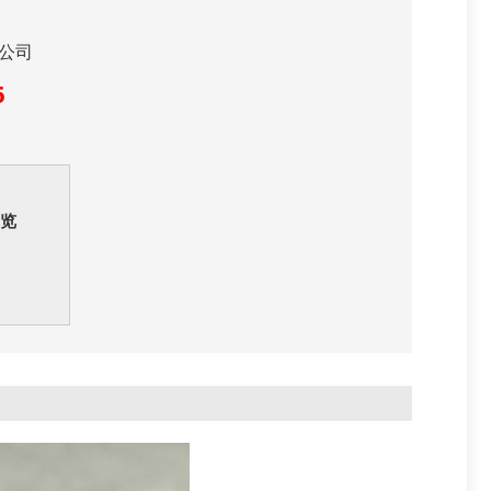
公司
6
览