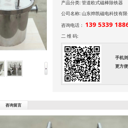
产品分类:
管道欧式磁棒除铁器
公司名称:
山东烨凯磁电科技有限
139 5339 188
咨询电话：
二 维 码:
手机浏
更方便
咨询留言