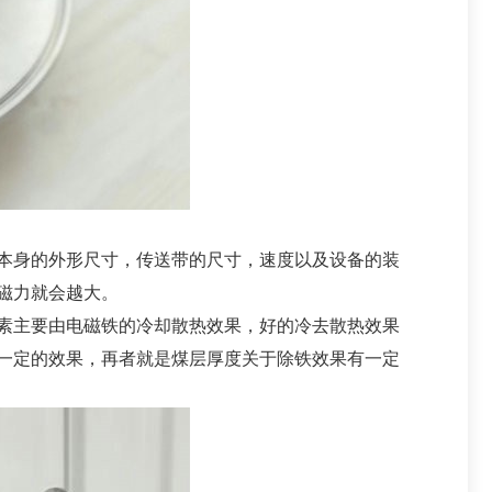
身的外形尺寸，传送带的尺寸，速度以及设备的装
磁力就会越大。
主要由电磁铁的冷却散热效果，好的冷去散热效果
一定的效果，再者就是煤层厚度关于除铁效果有一定