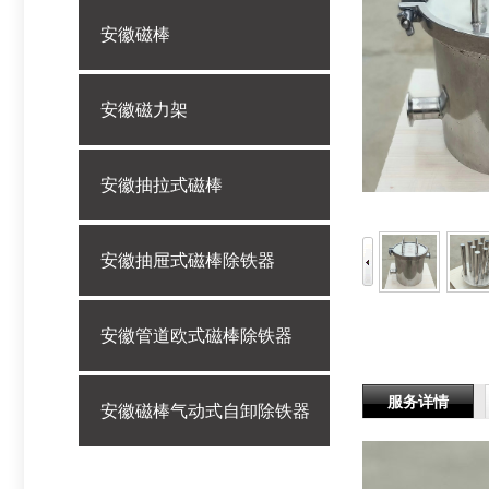
安徽磁棒
安徽磁力架
安徽抽拉式磁棒
安徽抽屉式磁棒除铁器
安徽管道欧式磁棒除铁器
服务详情
安徽磁棒气动式自卸除铁器