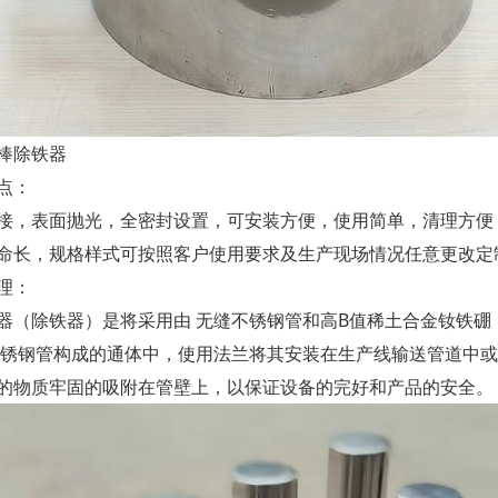
棒除铁器
点：
表面抛光，全密封设置，可安装方便，使用简单，清理方便，
命长，规格样式可按照客户使用要求及生产现场情况任意更改定
理：
除铁器）是将采用由 无缝不锈钢管和高B值稀土合金钕铁硼
不锈钢管构成的通体中，使用法兰将其安装在生产线输送管道中
的物质牢固的吸附在管壁上，以保证设备的完好和产品的安全。