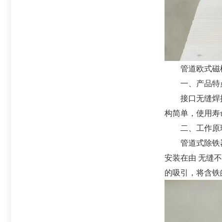
管道欧式磁
一、产品特
接口无缝焊接，
构简单，使用寿
二、工作原
管道式除铁器（
安装在由 无缝
的吸引，将含铁