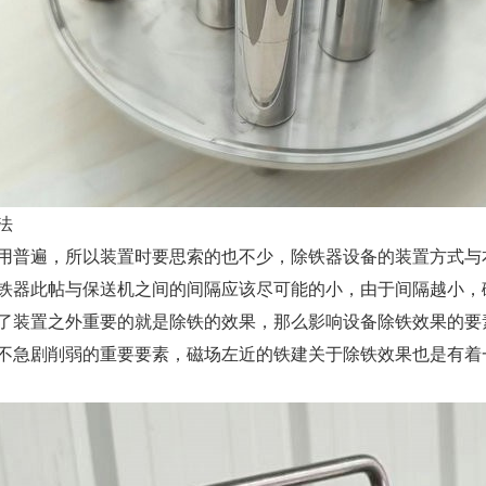
法
遍，所以装置时要思索的也不少，除铁器设备的装置方式与本
铁器此帖与保送机之间的间隔应该尽可能的小，由于间隔越小，
置之外重要的就是除铁的效果，那么影响设备除铁效果的要素
不急剧削弱的重要要素，磁场左近的铁建关于除铁效果也是有着