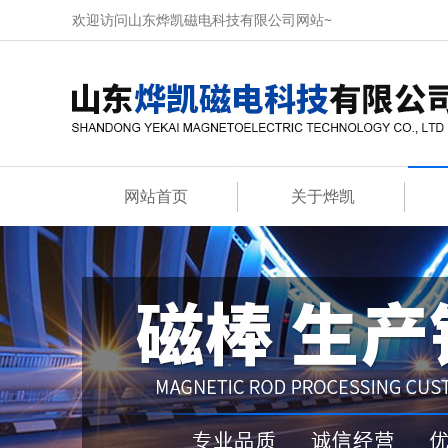
欢迎访问山东烨凯磁电科技有限公司网站~
网站首页
关于烨凯