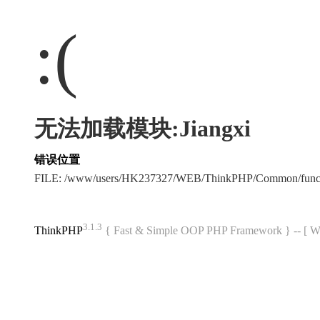
:(
无法加载模块:Jiangxi
错误位置
FILE: /www/users/HK237327/WEB/ThinkPHP/Common/func
3.1.3
ThinkPHP
{ Fast & Simple OOP PHP Framework } -- 